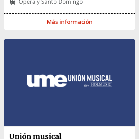
Ópera y Santo Domingo
train
Más información
Unión musical