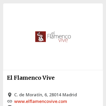
El Flamenco Vive
C. de Moratín, 6, 28014 Madrid
place
www.elflamencovive.com
link