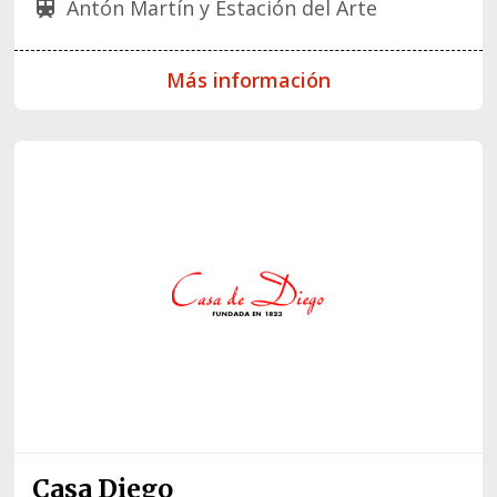
Antón Martín y Estación del Arte
train
Más información
Casa Diego