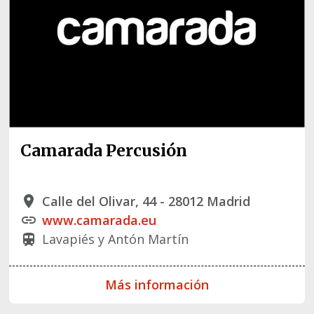
Camarada Percusión
Calle del Olivar, 44 - 28012 Madrid
place
www.camarada.eu
link
Lavapiés y Antón Martín
train
Más información