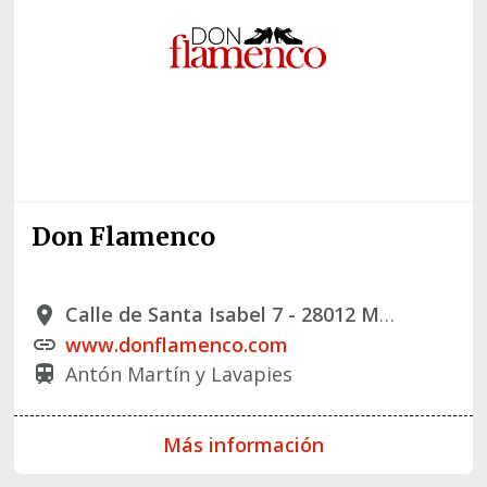
Don Flamenco
Calle de Santa Isabel 7 - 28012 Madrid
place
www.donflamenco.com
link
Antón Martín y Lavapies
train
Más información