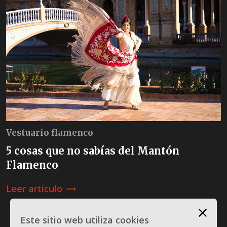
Vestuario flamenco
5 cosas que no sabías del Mantón
Flamenco
Leer artículo
trending_flat
Este sitio web utiliza cookies