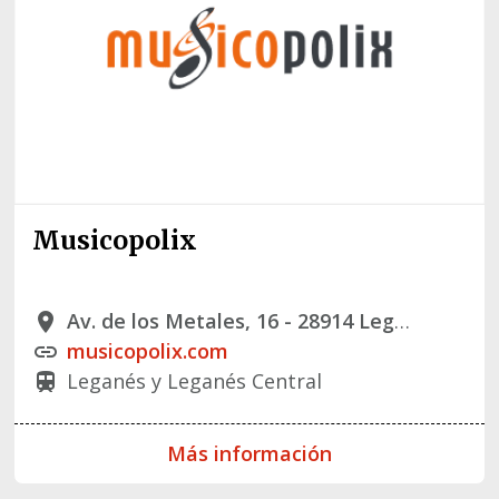
Musicopolix
Av. de los Metales, 16 - 28914 Leganes, Madrid
place
musicopolix.com
link
Leganés y Leganés Central
train
Más información