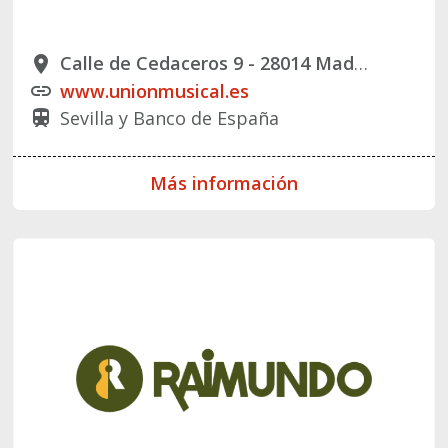
Calle de Cedaceros 9 - 28014 Madrid
place
www.unionmusical.es
link
Sevilla y Banco de España
train
Más información