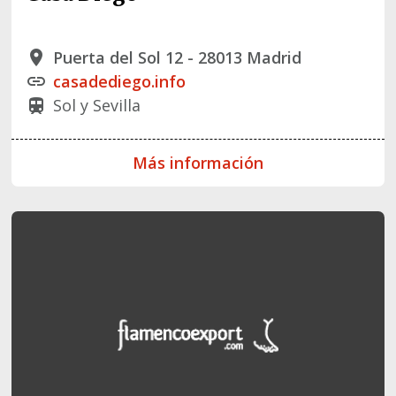
Puerta del Sol 12 - 28013 Madrid
place
casadediego.info
link
Sol y Sevilla
train
Más información