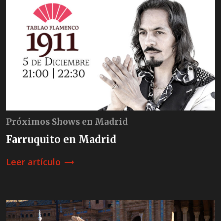
Próximos Shows en Madrid
Farruquito en Madrid
Leer artículo
trending_flat