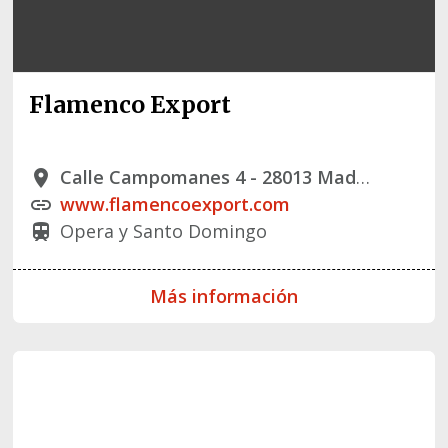
Flamenco Export
Calle Campomanes 4 - 28013 Madrid
place
www.flamencoexport.com
link
Opera y Santo Domingo
train
Más información