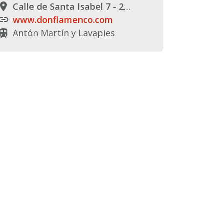
Calle de Santa Isabel 7 - 28012 Madrid
lace
www.donflamenco.com
link
Antón Martín y Lavapies
rain