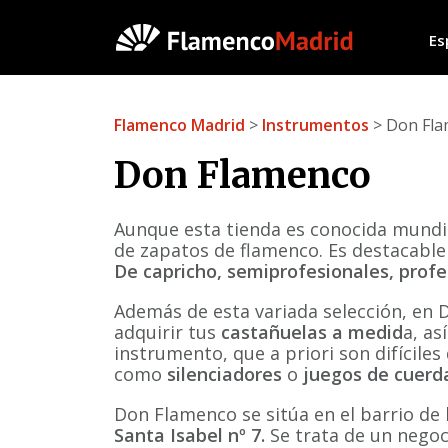
Es
Flamenco Madrid
>
Instrumentos
> Don Fl
Don Flamenco
Aunque esta tienda es conocida mundia
de zapatos de flamenco. Es destacable
De capricho, semiprofesionales, profe
Además de esta variada selección, en 
adquirir tus
castañuelas a medid
a, a
instrumento, que a priori son difíciles
como
silenciadores
o
juegos de cuerd
Don Flamenco se sitúa en el barrio de 
Santa Isabel nº 7.
Se trata de un negoc