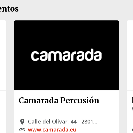
entos
Camarada Percusión
Calle del Olivar, 44 - 28012 Madrid
place
p
www.camarada.eu
link