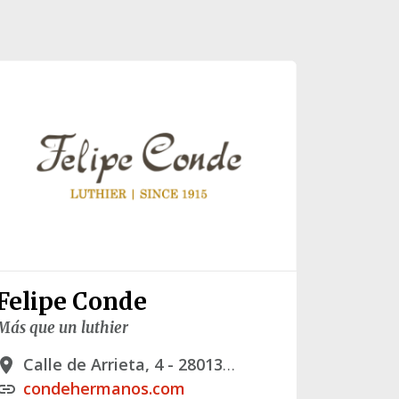
Felipe Conde
Más que un luthier
Calle de Arrieta, 4 - 28013 Madrid
lace
condehermanos.com
link