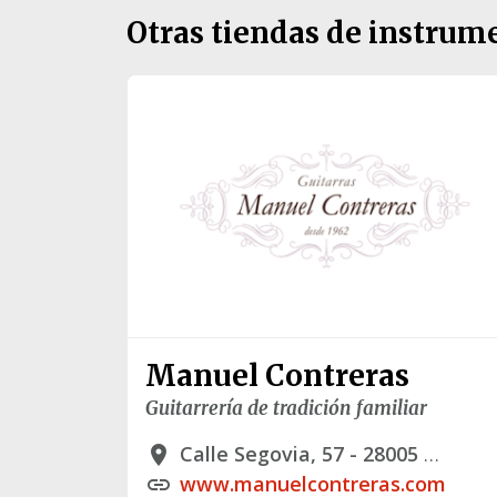
Otras tiendas de instrum
Manuel Contreras
Guitarrería de tradición familiar
Calle Segovia, 57 - 28005 Madrid
place
www.manuelcontreras.com
link