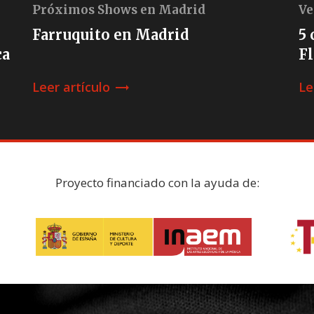
Próximos Shows en Madrid
Ve
Farruquito en Madrid
5 
ca
F
Leer artículo
Le
trending_flat
Proyecto financiado con la ayuda de: