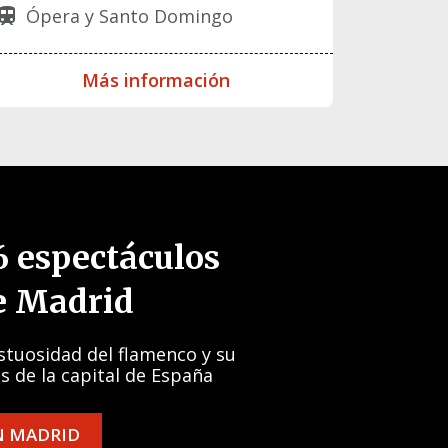
Ópera y Santo Domingo
rain
Más información
6 espectáculos
e Madrid
stuosidad del flamenco y su
s de la capital de España
N MADRID