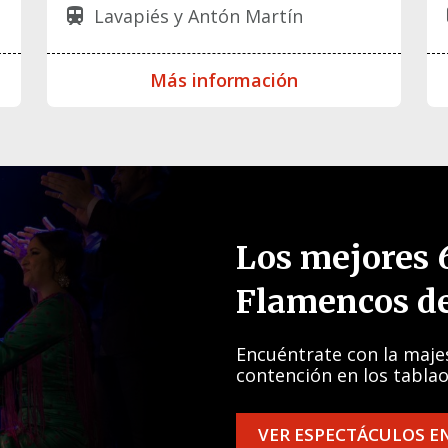
Lavapiés y Antón Martín
train
t
Más información
Los mejores 
Flamencos d
Encuéntrate con la maje
contención en los tablao
VER ESPECTÁCULOS E