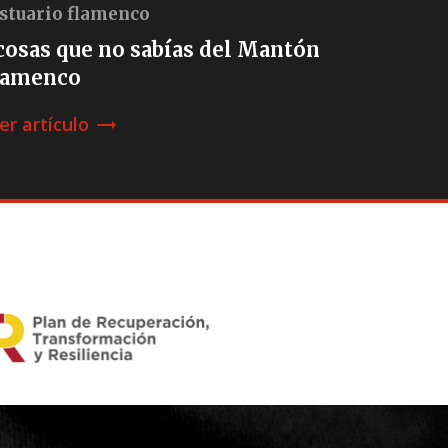
stuario flamenco
cosas que no sabías del Mantón
lamenco
er artículo
trending_flat