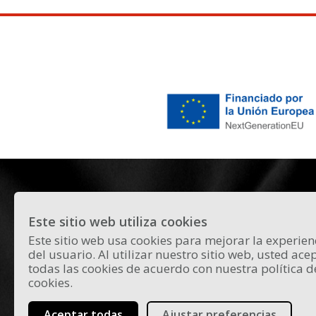
Este sitio web utiliza cookies
Este sitio web usa cookies para mejorar la experien
Todas las novedades y curiosidades
del usuario. Al utilizar nuestro sitio web, usted ace
sobre el panorama actual del flamen
todas las cookies de acuerdo con nuestra política d
en Madrid.
cookies.
Aceptar todas
Ajustar preferencias