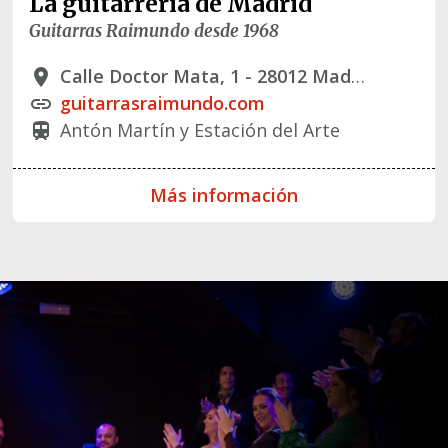
La guitarrería de Madrid
Guitarras Raimundo desde 1968
Calle Doctor Mata, 1 - 28012 Madrid
place
guitarrasraimundo.com
link
Antón Martín y Estación del Arte
train
Más información