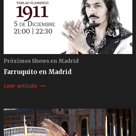
Próximos Shows en Madrid
Farruquito en Madrid
Leer artículo
trending_flat