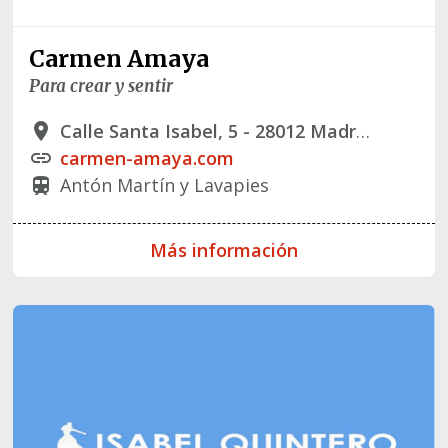
Carmen Amaya
Para crear y sentir
Calle Santa Isabel, 5 - 28012 Madrid
place
carmen-amaya.com
link
Antón Martín y Lavapies
train
Más información