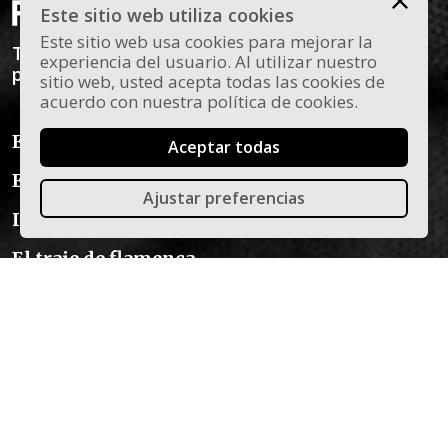
Este sitio web utiliza cookies
Este sitio web usa cookies para mejorar la
Todas las novedades y curiosidades sobre el
experiencia del usuario. Al utilizar nuestro
panorama actual del flamenco en Madrid.
sitio web, usted acepta todas las cookies de
acuerdo con nuestra política de cookies.
Espectáculos en Madrid
Aceptar todas
Escuelas de flamenco
Ajustar preferencias
Instrumentos para el Flamenco
El traje de flamenca
Blog Flamenco
Aviso legal
Política de privacidad
Política de cookies