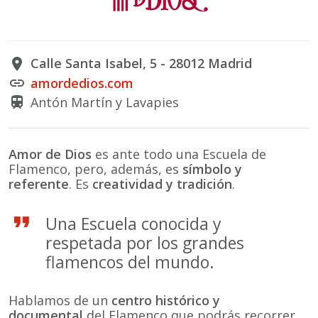
Calle Santa Isabel, 5 - 28012 Madrid
place
amordedios.com
link
Antón Martín y Lavapies
train
Amor de Dios
es ante todo una Escuela de
Flamenco, pero, además, es
símbolo y
referente
. Es
creatividad y tradición
.
Una Escuela conocida y
respetada por los grandes
flamencos del mundo.
Hablamos de un
centro histórico y
documental
del Flamenco que podrás recorrer