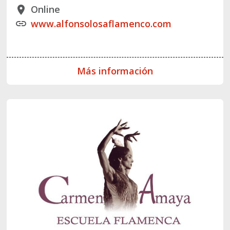
Online
place
www.alfonsolosaflamenco.com
link
Más información