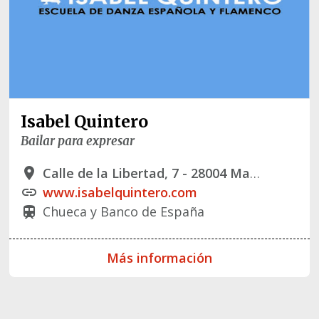
Isabel Quintero
Bailar para expresar
Calle de la Libertad, 7 - 28004 Madrid
place
www.isabelquintero.com
link
Chueca y Banco de España
train
Más información