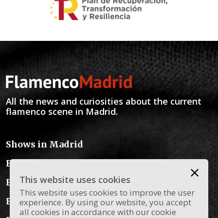
All the news and curiosities about the current
flamenco scene in Madrid.
Shows in Madrid
Flamenco Schools
This website uses cookies
Flamenco Instruments
This website uses cookies to improve the user
Flamenco Dress
experience. By using our website, you accept
all cookies in accordance with our cookie