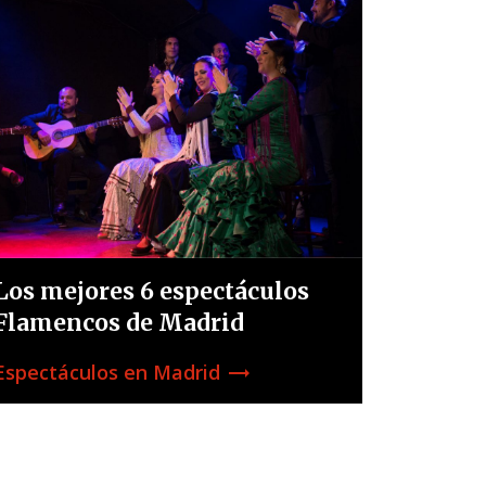
Los mejores 6 espectáculos
Flamencos de Madrid
Espectáculos en Madrid
trending_flat