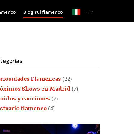
IT
lamenco
Blog sul flamenco
tegorías
(22)
riosidades Flamencas
(7)
óximos Shows en Madrid
(7)
nidos y canciones
(4)
stuario flamenco