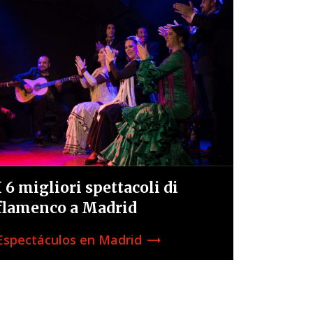
I 6 migliori spettacoli di
flamenco a Madrid
Espectáculos en Madrid
trending_flat