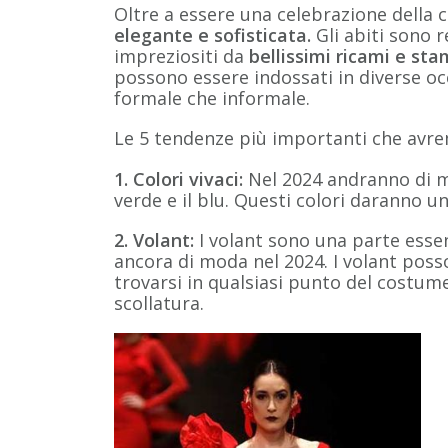
Oltre a essere una celebrazione della 
elegante e sofisticata.
Gli abiti sono r
impreziositi da
bellissimi ricami e st
possono essere indossati in diverse occ
formale che informale.
Le 5 tendenze più importanti che avr
1. Colori vivaci:
Nel 2024 andranno di moda
verde e il blu. Questi colori daranno u
2. Volant:
I volant sono una parte esse
ancora di moda nel 2024. I volant poss
trovarsi in qualsiasi punto del costum
scollatura.