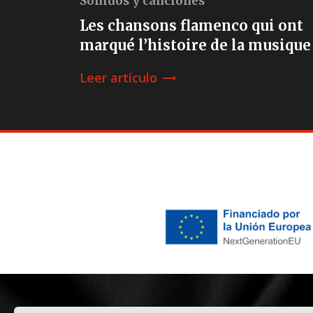
Sonidos y canciones
Les chansons flamenco qui ont
marqué l’histoire de la musique
Leer artículo
trending_flat