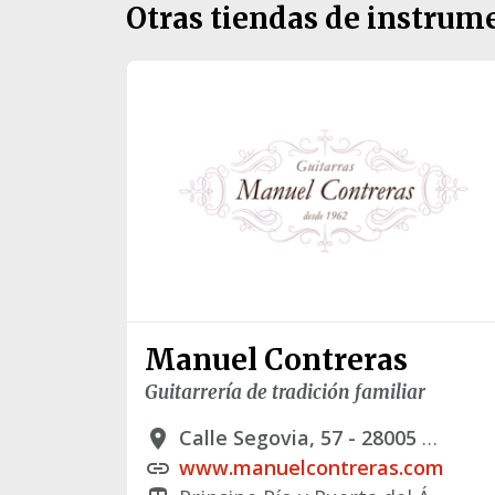
Otras tiendas de instrum
Manuel Contreras
Guitarrería de tradición familiar
Calle Segovia, 57 - 28005 Madrid
place
www.manuelcontreras.com
link