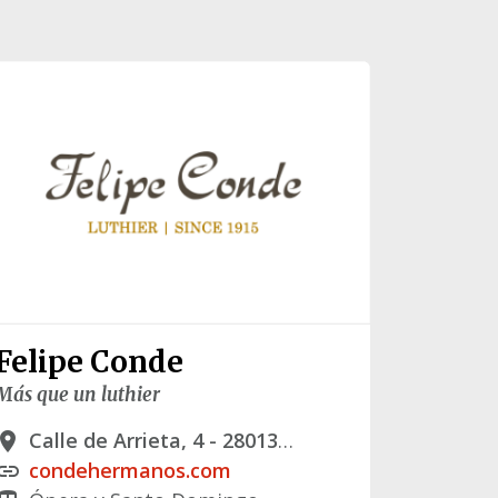
Felipe Conde
Más que un luthier
Calle de Arrieta, 4 - 28013 Madrid
lace
condehermanos.com
link