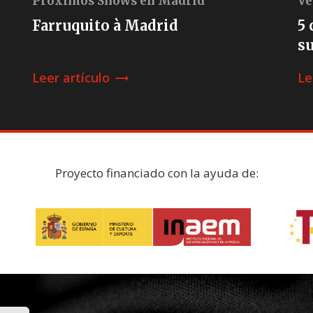
Próximos Shows en Madrid
Ve
Farruquito à Madrid
5 
su
Leer artículo
Le
trending_flat
Proyecto financiado con la ayuda de: