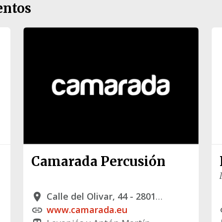
entos
Camarada Percusión
Calle del Olivar, 44 - 28012 Madrid
place
p
www.camarada.eu
link