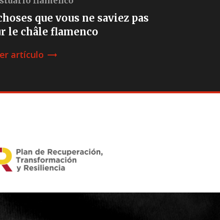
stuario flamenco
choses que vous ne saviez pas
r le châle flamenco
er artículo
trending_flat