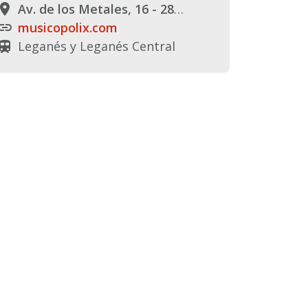
Av. de los Metales, 16 - 28914 Leganes, Madrid
lace
musicopolix.com
link
Leganés y Leganés Central
rain