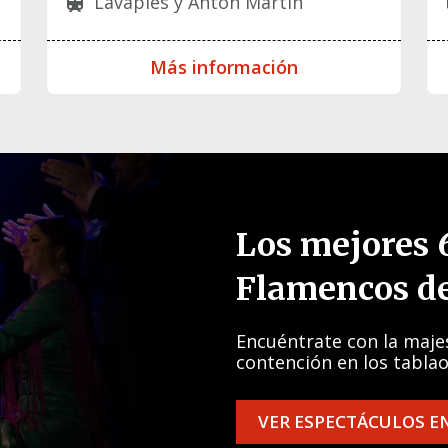
Lavapiés y Antón Martín
train
t
Más información
Los mejores 
Flamencos d
Encuéntrate con la maje
contención en los tablao
VER ESPECTÁCULOS E