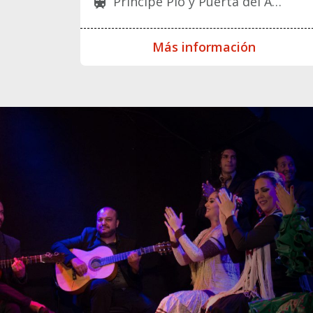
Principe Pío y Puerta del Ángel
train
Más información