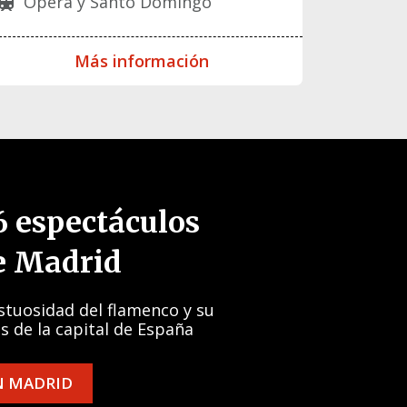
Ópera y Santo Domingo
rain
Más información
6 espectáculos
e Madrid
stuosidad del flamenco y su
s de la capital de España
N MADRID