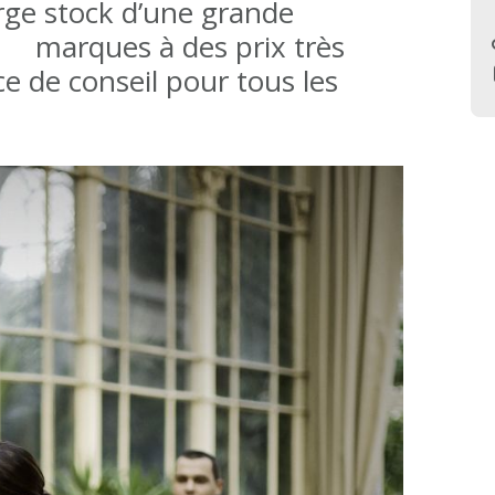
rge stock d’une grande
p
ues à des prix très
ce de conseil pour tous les
t