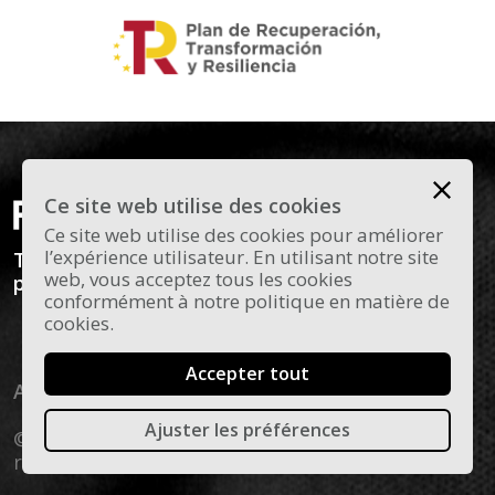
Ce site web utilise des cookies
Ce site web utilise des cookies pour améliorer
l’expérience utilisateur. En utilisant notre site
Todas las novedades y curiosidades sobre el
web, vous acceptez tous les cookies
panorama actual del flamenco en Madrid.
conformément à notre politique en matière de
cookies.
Accepter tout
Aviso legal
Política de cookies
Ajuster les préférences
© 2026 Flamenco Madrid - Todos los derechos
reservados.