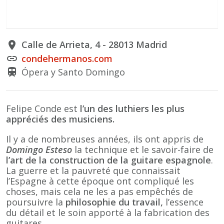
Calle de Arrieta, 4 - 28013 Madrid
place
condehermanos.com
link
Ópera y Santo Domingo
train
Felipe Conde est
l’un des luthiers les plus
appréciés des musiciens.
Il y a de nombreuses années, ils ont appris de
Domingo Esteso
la technique et le savoir-faire de
l’art de la construction de la guitare espagnole
.
La guerre et la pauvreté que connaissait
l’Espagne à cette époque ont compliqué les
choses, mais cela ne les a pas empêchés de
poursuivre la
philosophie du travail,
l’essence
du détail et le soin apporté à la fabrication des
guitares.