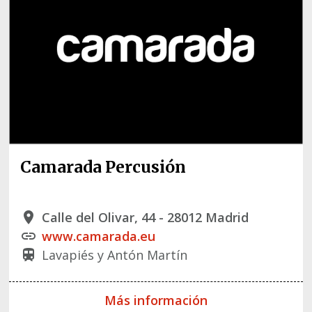
Camarada Percusión
Calle del Olivar, 44 - 28012 Madrid
place
www.camarada.eu
link
Lavapiés y Antón Martín
train
Más información