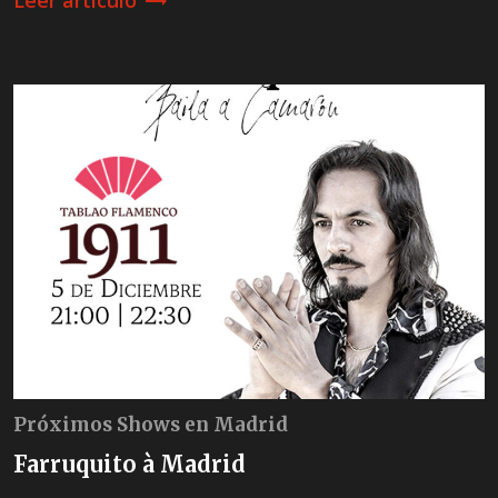
trending_flat
Próximos Shows en Madrid
Farruquito à Madrid