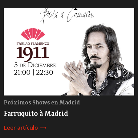
Próximos Shows en Madrid
Farruquito à Madrid
Leer artículo
trending_flat