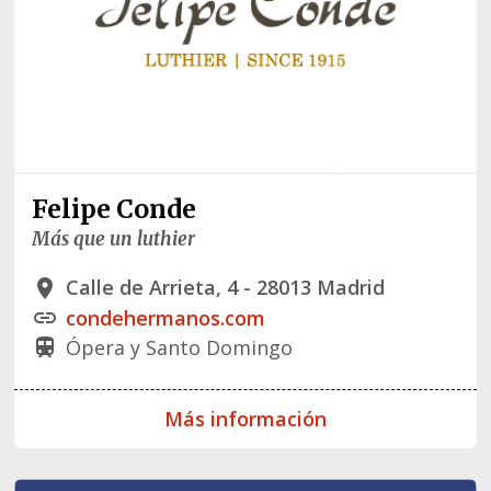
Felipe Conde
Más que un luthier
Calle de Arrieta, 4 - 28013 Madrid
place
condehermanos.com
link
Ópera y Santo Domingo
train
Más información