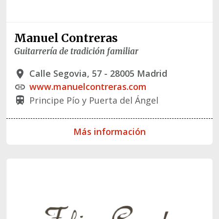
Manuel Contreras
Guitarrería de tradición familiar
Calle Segovia, 57 - 28005 Madrid
place
www.manuelcontreras.com
link
Principe Pío y Puerta del Ángel
train
Más información