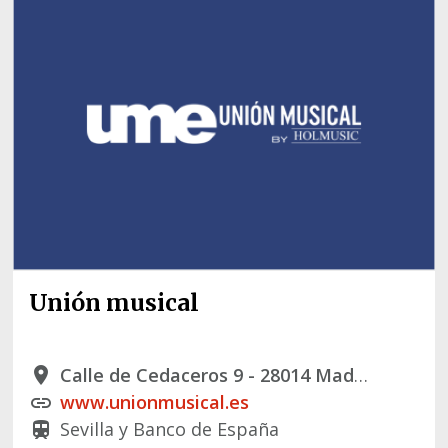
Unión musical
Calle de Cedaceros 9 - 28014 Madrid
place
www.unionmusical.es
link
Sevilla y Banco de España
train