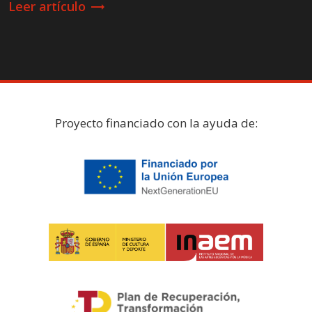
Leer artículo
trending_flat
Proyecto financiado con la ayuda de: