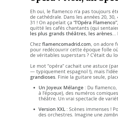
Eh oui, le flamenco n’a pas toujours ét
de cathédrale. Dans les années 20, 30, 
31 ! On appelait ça
“l’Opéra Flamenco”
quitté les cafés chantants (qui sentai
les plus grands théâtres
,
les arènes
… 
Chez
flamencomadrid.com
, on adore f
pour redécouvrir cette époque folle où
de véritables superstars ? C’était du lo
Le mot “opéra” cachait une astuce (par
— typiquement espagnol !), mais l’idée 
grandioses
. Finie la guitare seule, pla
Un Joyeux Mélange
: Du flamenco, 
à l’époque), des numéros comiques
théâtre. Un vrai spectacle de varié
Version XXL
: Scènes immenses ! Po
des orchestres. Imagine une
zambr