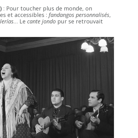
)
: Pour toucher plus de monde, on
es et accessibles :
fandangos personnalisés
,
lerías
… Le
cante jondo
pur se retrouvait