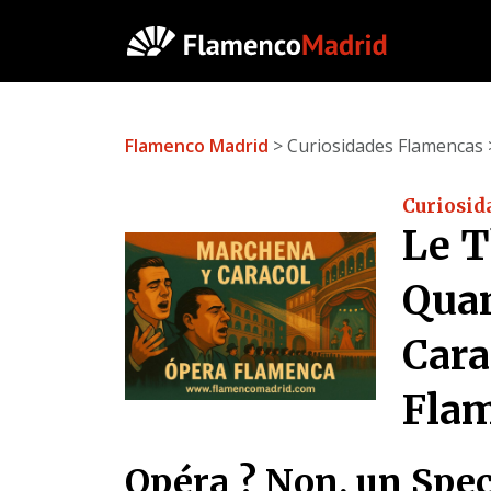
Flamenco Madrid
> Curiosidades Flamencas 
Curiosid
Le T
Qua
Cara
Fla
Opéra ? Non, un Spec