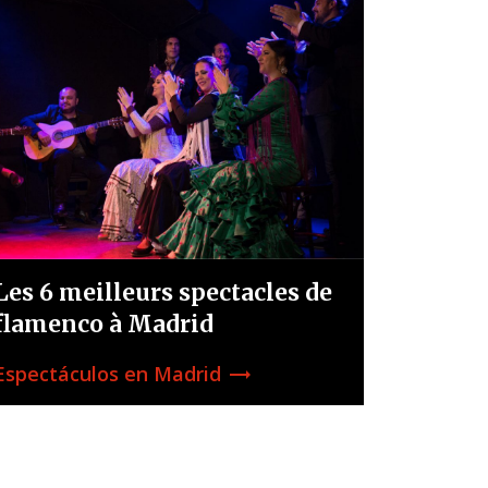
Les 6 meilleurs spectacles de
flamenco à Madrid
Espectáculos en Madrid
trending_flat