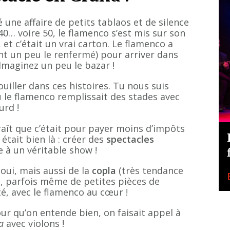
é une affaire de petits tablaos et de silence
40… voire 50, le flamenco s’est mis sur son
, et c’était un vrai carton. Le flamenco a
ent un peu le renfermé) pour arriver dans
Imaginez un peu le bazar !
ouiller dans ces histoires. Tu nous suis
 le flamenco remplissait des stades avec
urd !
aît que c’était pour payer moins d’impôts
était bien là : créer des
spectacles
ce à un véritable show !
oui, mais aussi de la
copla
(très tendance
, parfois même de petites pièces de
té, avec le flamenco au cœur !
ur qu’on entende bien, on faisait appel à
a
avec violons !