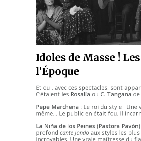
Idoles de Masse ! Les
l’Époque
Et oui, avec ces spectacles, sont app
C’étaient les
Rosalía
ou
C. Tangana
de 
Pepe Marchena
: Le roi du style ! Une 
même… Le public en était fou. Il incarna
La Niña de los Peines (Pastora Pavón)
profond
cante jondo
aux styles les plus
incroyables. Une vraie maîtresse du f