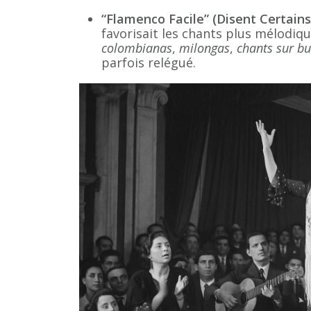
“Flamenco Facile” (Disent Certains
favorisait les chants plus mélodiqu
colombianas
,
milongas
,
chants sur bu
parfois relégué.