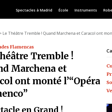
Spectacles à Madrid
École
Instruments
Robe
> Le Théâtre Tremble ! Quand Marchena et Caracol ont mon
ades Flamencas
Ca
héâtre Tremble !
nd Marchena et
Cu
Pr
col ont monté l’“Opéra
So
Ve
menco”
tacle en Grand !