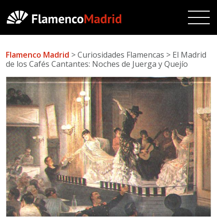
Flamenco Madrid
> Curiosidades Flamencas > El Madrid
de los Cafés Cantantes: Noches de Juerga y Quejío