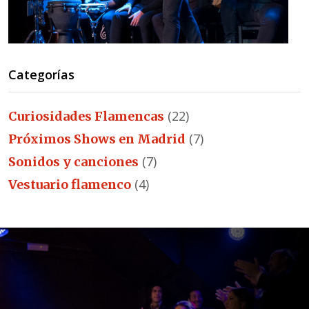
Categorías
(22)
Curiosidades Flamencas
(7)
Próximos Shows en Madrid
(7)
Sonidos y canciones
(4)
Vestuario flamenco