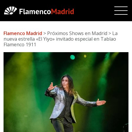
Flamenco Madrid
> Próximos Shows en Madrid > La
nueva estrella «El Yiyo» invitado especial en Tablao
Flamenco 1911