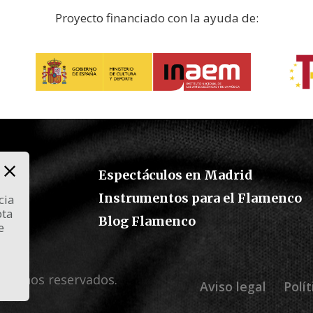
Proyecto financiado con la ayuda de:
Espectáculos en Madrid
Instrumentos para el Flamenco
cia
pta
co
Blog Flamenco
e
erechos reservados.
Aviso legal
Polí