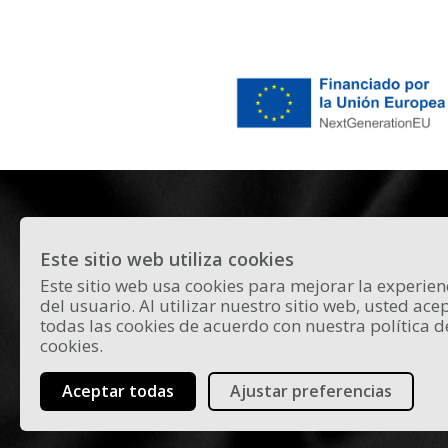
Este sitio web utiliza cookies
Este sitio web usa cookies para mejorar la experien
Todas las novedades y curiosidades
del usuario. Al utilizar nuestro sitio web, usted ace
sobre el panorama actual del flamen
todas las cookies de acuerdo con nuestra política d
en Madrid.
cookies.
Aceptar todas
Ajustar preferencias
© 2026 Flamenco Madrid - Todos los d