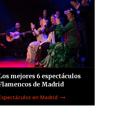
Los mejores 6 espectáculos
Flamencos de Madrid
Espectáculos en Madrid
trending_flat