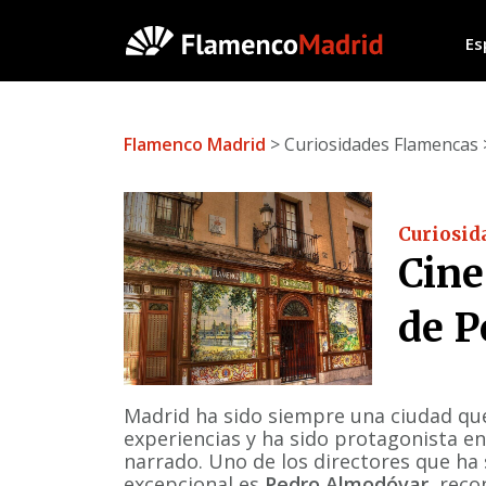
Es
Flamenco Madrid
> Curiosidades Flamencas 
Curiosid
Cine
de P
Madrid ha sido siempre una ciudad que
experiencias y ha sido protagonista en
narrado. Uno de los directores que ha
excepcional es
Pedro Almodóvar
, rec