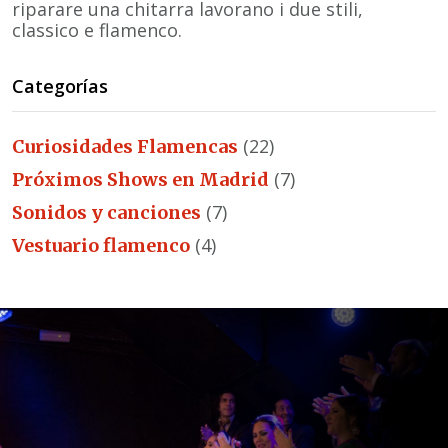
riparare una chitarra lavorano i due stili,
classico e flamenco.
Categorías
(22)
Curiosidades Flamencas
(7)
Próximos Shows en Madrid
(7)
Sonidos y canciones
(4)
Vestuario flamenco