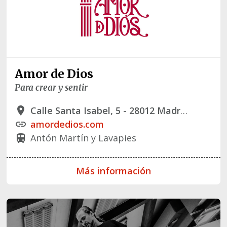
Amor de Dios
Para crear y sentir
Calle Santa Isabel, 5 - 28012 Madrid
place
amordedios.com
link
Antón Martín y Lavapies
train
Más información