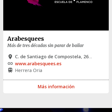
Arabesquees
Más de tres décadas sin parar de bailar
C. de Santiago de Compostela, 26, - 28034 Madrid
place
www.arabesquees.es
link
Herrera Oria
train
Más información