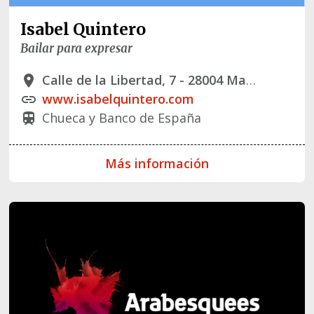
Isabel Quintero
Bailar para expresar
Calle de la Libertad, 7 - 28004 Madrid
place
www.isabelquintero.com
link
Chueca y Banco de España
train
Más información