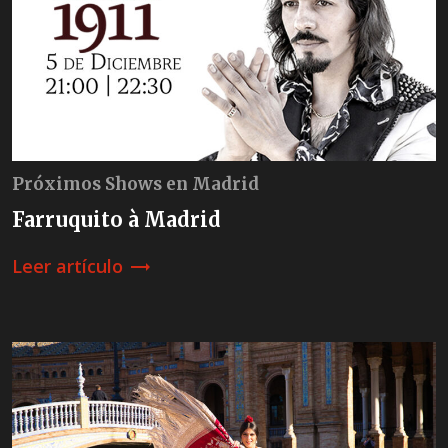
Próximos Shows en Madrid
Farruquito à Madrid
Leer artículo
trending_flat