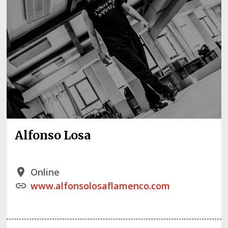
Alfonso Losa
Online
place
www.alfonsolosaflamenco.com
link