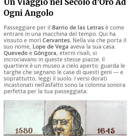
Un Viaggio nel Secolo d’Oro Ad
Ogni Angolo
Passeggiare per il
Barrio de las Letras
è come
entrare in una macchina del tempo. Qui ha
vissuto e morì
Cervantes
. Nella via che porta il
suo nome,
Lope de Vega
aveva la sua casa.
Quevedo
e
Góngora
, eterni rivali, si
incrociavano in queste stesse piazze. Il
quartiere è un museo a cielo aperto: guarda le
targhe che segnano le case di questi geni — e
soprattutto, leggi il suolo. I versi dorati
incastonati nell’asfalto sono la colonna sonora
perfetta per la tua passeggiata.