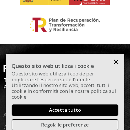
Questo sito web utilizza i cookie
Questo sito web utilizza i cookie per
migliorare l’esperienza dell’utente.
Todas las novedades y curiosidades sobre el
Utilizzando il nostro sito web, accetti tutti i
panorama actual del flamenco en Madrid.
cookie in conformità con la nostra politica sui
cookie.
Accetta tutto
Aviso legal
Política de cookies
Regola le preferenze
© 2026 Flamenco Madrid - Todos los derechos