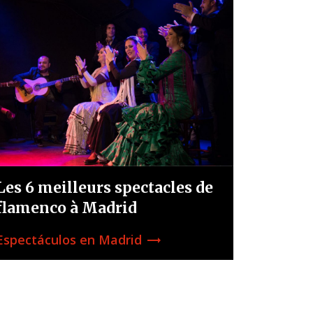
Les 6 meilleurs spectacles de
flamenco à Madrid
Espectáculos en Madrid
trending_flat