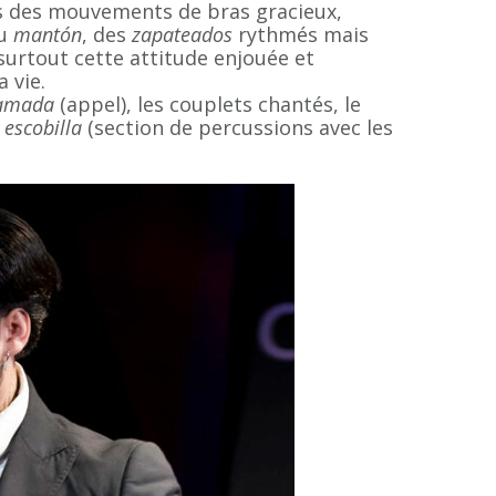
as des mouvements de bras gracieux,
du
mantón
, des
zapateados
rythmés mais
 surtout cette attitude enjouée et
 vie.
lamada
(appel), les couplets chantés, le
a
escobilla
(section de percussions avec les