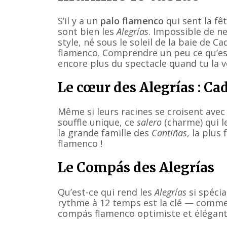
S’il y a un
palo flamenco
qui sent la fêt
sont bien les
Alegrías
. Impossible de n
style, né sous le soleil de la baie de Ca
flamenco. Comprendre un peu ce qu’es
encore plus du spectacle quand tu la v
Le cœur des Alegrías : Ca
Même si leurs racines se croisent avec
souffle unique, ce
salero
(charme) qui l
la grande famille des
Cantiñas
, la plus
flamenco !
Le Compás des Alegrías
Qu’est-ce qui rend les
Alegrías
si spéci
rythme à 12 temps est la clé — comm
compás flamenco optimiste et élégant