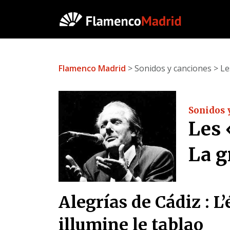
Flamenco Madrid
> Sonidos y canciones > Les
Sonidos 
Les 
La g
Alegrías de Cádiz : L’
illumine le tablao