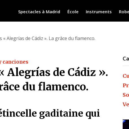
Spectacles à Madrid
École
Instruments
Robe
 « Alegrías de Cádiz ». La grâce du flamenco.
Ca
y canciones
« Alegrías de Cádiz ».
Cu
râce du flamenco.
Pr
So
Ve
étincelle gaditaine qui