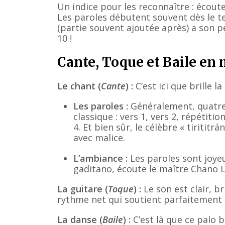
Un indice pour les reconnaître : écou
Les paroles débutent souvent dès le 
(partie souvent ajoutée après) a son p
10 !
Cante, Toque et Baile en
Le chant (
Cante
) :
C’est ici que brille 
Les paroles :
Généralement, quatre 
classique : vers 1, vers 2, répétitio
4. Et bien sûr, le célèbre « tirititr
avec malice.
L’ambiance :
Les paroles sont joye
gaditano, écoute le maître Chano L
La guitare (
Toque
) :
Le son est clair, br
rythme net qui soutient parfaitement l
La danse (
Baile
) :
C’est là que ce palo b