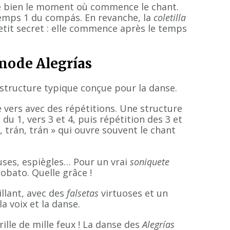
te bien le moment où commence le chant.
temps 1 du compás. En revanche, la
coletilla
etit secret : elle commence après le temps
 mode Alegrías
la structure typique conçue pour la danse.
vers avec des répétitions. Une structure
n du 1, vers 3 et 4, puis répétition des 3 et
án, trán, trán » qui ouvre souvent le chant
uses, espiègles… Pour un vrai
soniquete
obato. Quelle grâce !
illant, avec des
falsetas
virtuoses et un
a voix et la danse.
rille de mille feux ! La danse des
Alegrías